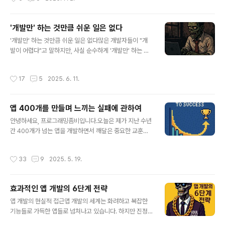
했습니다.실제로 하루..
서 "광고를 하는게 어렵다", "효율이 안나오는것 같다", "내
돈이 들어가니 보수적으로 접근하게 된다"와 같은 이야기
를 자주 접하게 되었는데요, 아마 많은 분들이 비슷한 고민
'개발만' 하는 것만큼 쉬운 일은 없다
을 하고 계실 것 같습니다.실제 앱 수익화 과정에서 마주하
글 내용
'개발만' 하는 것만큼 쉬운 일은 없다많은 개발자들이 "개
는 현실적인 문제들수익 파악의 어려움과 그로 인한 불안
발이 어렵다"고 말하지만, 사실 순수하게 '개발만' 하는 것
감대부분의 앱 개발자들이 애드몹 수익 페이지와 Google
만큼 편한 일도 없다고 생각한다. 요구사항이 명확하게 정
Ads 광고비 페이지를 별도로 확인해야 하는 상황입니다.
리되어 있고, 기획이 완벽하게 되어 있고, 디자인이 모두 나
애드몹 수익은 달러로, 광고비는 원화로 표시되어 실제 순
작성시간
17
5
2025. 6. 11.
와 있는 상태에서 그저 코드만 작성하면 되는 상황 말이다.
수익을 파악하기 위해서는 매번 환율 계산과 수기 계산이
하지만 이런 이상적인 환경은 대부분 대기업이나 체계가
필요합니다.이런 번거로운 과정 때문..
잘 갖춰진 조직에서나 가능한 이야기다. 1인 개발자나 소규
앱 400개를 만들며 느끼는 실패에 관하여
모 스타트업에서는 개발자가 기획부터 디자인, 개발, 운영
글 내용
까지 모든 것을 담당해야 하는 경우가 많다. 변화하는 시대
안녕하세요, 프로그래밍좀비입니다.오늘은 제가 지난 수년
의 개발자요즘은 AI 덕분에 개발, 디자인, 기획의 진입장벽
간 400개가 넘는 앱을 개발하면서 깨달은 중요한 교훈에
이 급격히 낮아지고 있다. 뛰어난 기술력을 가진 개발자라
대해 이야기하려고 합니다. 제가 만든 수백 개의 앱 중에서
면 회사에서 인정받으며 안정적으로 살아갈 수 있을지도
실질적인 수익을 가져다주는 것은 단 7% 정도에 불과합니
작성시간
33
9
2025. 5. 19.
모른다. 하지만 현실적으로 개발자..
다. 하지만 이 작은 비율의 앱들이 제 전체 수익의 거의 대
부분을 만들어내고 있습니다.이런 현상은 저만의 특수한
경험이 아닙니다. 오히려 성공의 본질을 보여주는 보편적
효과적인 앱 개발의 6단계 전략
인 패턴입니다.최근 『돈의 심리학』이라는 책을 읽으면서
글 내용
너무나 공감되는 내용들을 발견했습니다. 책에서는 넷플릭
앱 개발의 현실적 접근앱 개발의 세계는 화려하고 복잡한
스의 CEO 리드 헤이스팅스와 투자의 대가 워런 버핏의 사
기능들로 가득한 앱들로 넘쳐나고 있습니다. 하지만 진정
례를 통해 이런 현상을 설명하고 있었죠. 여기에 1인 개발
으로 성공하는 앱들은 대부분 하나의 핵심 가치에 집중하