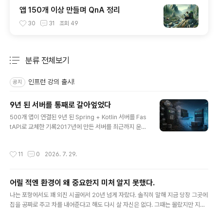
앱 150개 이상 만들며 QnA 정리
30
31
조회
49
분류 전체보기
주요 글 목록
인프런 강의 출시!
공지
9년 된 서버를 통째로 갈아엎었다
글 내용
500개 앱이 연결된 9년 된 Spring + Kotlin 서버를 Fas
tAPI로 교체한 기록2017년에 만든 서버를 최근까지 운영
해왔습니다.당시에는 Kotlin과 Spring Boot가 제가 가장
익숙하게 다루던 기술이었고, 안정적인 운영을 위해 EC2,
작성시간
11
0
2026. 7. 29.
RDS, SQS, S3 등 AWS의 여러 서비스를 함께 사용했습
니다.처음부터 거대한 서버를 만들 계획은 아니었습니다.
앱이 하나씩 늘어날 때마다 필요한 API를 추가했고, 데이
어릴 적엔 환경이 왜 중요한지 미처 알지 못했다.
터 처리와 외부 연동, 배치 작업, 실시간 기능이 하나씩 붙
글 내용
었습니다. 그렇게 9년이 흐르는 동안 제가 만들어 출시한
나는 포항에서도 꽤 외진 시골에서 20년 넘게 자랐다. 솔직히 말해 지금 당장 그곳에
500개가 넘는 앱이 모두 이 서버 하나를 바라보게 됐습니
집을 공짜로 주고 차를 내어준다고 해도 다시 살 자신은 없다. 그때는 몰랐지만 지금
다.서버의 규모도 상당히 커졌습니다.Kotlin·Spring 코드
에와서는 정말이지 주변에 할 수 있는 게 너무 없다. 주변에 보고 자랄 것이 한정적이