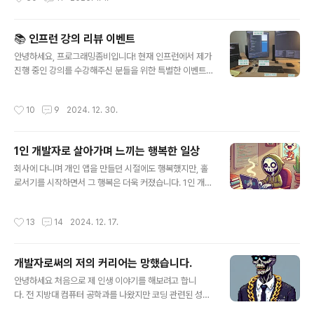
시간에 다른 ..
것 같네요. 육아와 개발의 균형 찾기개발자로서의 삶과 한
아이의 부모로서의 삶을 병행한다는 것은 결코 쉽지 않은
도전이었습니다. 밤잠을 줄이고, 아이가 잠든 시간을 활용
📚 인프런 강의 리뷰 이벤트
하며 효율적인 시간 관리가 필수였죠. 하지만 이 과정에서
글 내용
오히려 집중력과 생산성이 향상되는 놀라운 경험을 했습니
안녕하세요, 프로그래밍좀비입니다! 현재 인프런에서 제가
다.아이가 잘 때 시간을 활용하지 못하면 개발을 온전이 10
진행 중인 강의를 수강해주신 분들을 위한 특별한 이벤트
0% 집중해서 하기 힘들었죠. 그래서 아이가 깨기전보다 1
를 준비했습니다. 많은 분들이 강의를 통해 함께 성장해 나
~2시간은 일찍 일어나서 일했던 시간이 많았습니다. 그리
가는 모습을 보며, 감사한 마음을 이벤트로 표현하고 싶었
작성시간
10
9
2024. 12. 30.
고 점심을 먹고나면 너무 일찍일어..
습니다. 개발자의 생산성과 편의성을 높여주는 제가 실제
로 애용하는 장비들을 경품으로 준비했어요. 현재 수강생
리뷰가 22개 정도인데 비해 경품이 무려 28개나 준비되어
1인 개발자로 살아가며 느끼는 행복한 일상
있어서, 참여하시면 당첨 확률이 꽤 높답니다! 😊 📅 이벤
글 내용
트 일정참여 기간: 2024년 12월 30일 ~ 2025년 1월 15
회사에 다니며 개인 앱을 만들던 시절에도 행복했지만, 홀
일당첨자 발표: 2025년 1월 16일 🎁 준비된 경품 개발
로서기를 시작하면서 그 행복은 더욱 커졌습니다. 1인 개발
생산성 부스터 아이템 1명 - LG전자 SDQHD 듀얼업 모
자로 앱을 개발하고 수익을 내며 살아가는 일상은 자유롭
니터, 70.1cm, 28MQ7801명 - 칼디짓 CalDigit ..
고 소소한 기쁨으로 가득 차게 되었습니다. 첫째, 아이와 함
작성시간
13
14
2024. 12. 17.
께하는 모든 순간을 지켜볼 수 있다는 것아이가 태어난 지
이제 18개월. 재택근무를 하는 1인 개발자의 삶은 제게 특
별한 선물을 주었습니다. 바로 아이의 모든 성장 과정을 함
개발자로써의 저의 커리어는 망했습니다.
께할 수 있다는 것입니다.방에서 코딩에 몰두해 있을 때, 문
글 내용
득 문가에 서서 해맑게 웃으며 저를 바라보는 아이를 봅니
안녕하세요 처음으로 제 인생 이야기를 해보려고 합니
다. 그 순간만큼은 이 세상 무엇과도 바꿀 수 없는 행복을
다. 전 지방대 컴퓨터 공학과를 나왔지만 코딩 관련된 성적
느끼죠. 아이의 첫 뒤집기, 첫 배밀이, 첫 네발기기, 첫 걸음
은 C-~B+가 전부이고 졸업할 당시 실제로 아는 지식이라