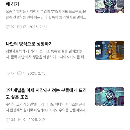
께 하기
기도 했지만 그래도 신기했었다.하지만 2023년 3월, GP
글 내용
T-4의 등장은 모든 것을 바꿔놓았다.준호는 고개를 젓고
요즘 개발자들 사이에서 본업과 부업(사이드 프로젝트)을
코드를 복사해 붙여넣었다. 버그가 사라졌다. 그는 자리에
함께 진행하는 것이 화두입니다. 특히 웹 개발자로 일하면
서 일어나 커피 한 잔을 따랐다. 창가에 서서 아래 거리를
서 앱 개발을 하거나 그 반대의 경우로 부업으로 진행하는
작성시간
19
17
2025. 2. 21.
내려다보..
경우가 많은데요, 과연 이런 접근이 커리어에 도움이 될까
요? 아니면 에너지를 분산시키는 실수일까요?두 가지 길:
전문화 vs. 다양화개발자 커리어에는 크게 두 가지 방향이
나만의 방식으로 성장하기
있다 생각합니다.전문화: 한 분야를 깊게 파고들어 해당 분
글 내용
개발자로서의 제 커리어는 다소 독특한 길을 걸어왔습니
야의 전문가가 되는 길다양화: 여러 분야의 기술을 습득하
다. 문득 지난 회사 생활을 회상하며 그때의 이야기를 해보
여 다양한 솔루션을 제공할 수 있는 길어느 쪽이 더 좋다고
면 재밌을것 같다는 생각이 들어 글을 작성하게 되었습니
단정할 수는 없습니다. 두 접근법 모두 장단점이 있죠. (현
다.첫 회사에서의 시련가장 처음 취직한 회사에서는 서버
실적으로는 많은 분들이 1번을 추구하긴 합니다.)전문화의
작성시간
17
4
2025. 2. 15.
개발자가 되기 위해 서버 공부를 열심히 했고 지원했지만,
장점- 특정 영역에서 깊은 지식과 경험 축적- 회사에서 핵
정작 안드로이드 개발자로 일을 하게 되었습니다. 그렇게 1
심 인력으로 성장할 가능성 ..
년, 당시에는 개발자로서의 실력도, 아무런 매력도 느끼지
1인 개발을 이제 시작하시려는 분들에게 드리
못한 상태였고 잦은 야근에 점점 찌들어가던 저는 '이렇게
고 싶은 조언
살아가는 게 맞나'라는 자책 속에 하루하루를 보냈습니다.
글 내용
두 번째 회사와 새로운 시작두 번째 회사(이 회사가 마지막
수익의 크기와 상관없이, 작더라도 하나의 서비스를 끝까
직장이 되었는데요)에서도 서버 개발자가 되고 싶다는 열
지 완성해서 실제로 매일 $0.1이라도 수익을 만들어보세
망으로 지원했지만, 이상하게도 이번에도 또 안드로이드
요. 무에서 유를 창출하는 그 경험, 내가 만든 서비스를 누
작성시간
34
9
2025. 2. 9.
개발로 일을 시작하게 되었습니다. 하지만 이..
군가 실제로 필요로 하고 사용해주는 그 느낌은 정말 특별
한 경험이 될 것입니다. 그 작은 $0.1의 수익이 $1이 되고,