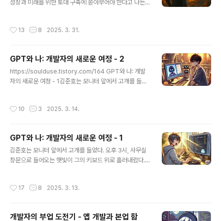
봤을 때는 보잘것없어 보일 수 있습니다. 하지만 이런 작은
성장과 미래를 위한 토대 구축에 쏟아부어야 한다고 나는
프로젝트들이 모여 결국 저는 회사를 떠나 경제적 자립을
굳게 믿는다. 지금 자신에게 투자하지 않는다면, 훗날 우리
이룰 수 있었습니다. 이 경험을 통해 깨달은 것은, 거창한
의 인생 방향은 타인의 손에 놓이게 될 것이라는 것이 나의
작성시간
13
8
2025. 3. 31.
아이디어보다..
생각이다.나이 듦의 현실서른 후반이 되어 돌아보니 스물
때의 끝없던 체력과 회복력은 이미 추억이 되었다. 20대
때처럼 밤을 새워도 멀쩡할 수 있던 그 놀라운 회복력은 더
GPT와 나: 개발자의 새로운 여정 - 2
이상 나에게 없다. 나이가 더해갈수록 의지와 열정만으로
글 내용
는 극복할 수 없는 신체적, 정신적 한계가 찾아온다는 것을
https://soulduse.tistory.com/164 GPT와 나: 개발
피부로 느낀다.그렇기에 나는 젊음이라는 유한한 자원이
자의 새로운 여정 - 1김준호는 모니터 앞에서 고개를 들었
아직 풍부할 때 최대한의 시간과 노력을 자신의 역량 개발
다. 오후 3시, 사무실 창문으로 들어오는 햇빛이 그의 키보
에 올인해야 한다고 생각한다. 지금 이 순간에도 우리의 신
드 위로 흘러내렸다. 그는 자신이 방금 마주한 화면을 다시
작성시간
10
3
2025. 3. 14.
체는 조금씩 변화하고 있으며, ..
한번 바라보았다."이게... 정말 가능한soulduse.tistory.
com 1년 후.준호는 집 베란다에 마련한 작은 작업실에서
모니터를 응시하고 있었다. 창밖으로 보이는 도시의 전경
GPT와 나: 개발자의 새로운 여정 - 1
이 석양에 물들어 있었다. 그의 세 번째 앱 '크리에이티브
글 내용
마인드'가 드디어 완성 단계에 접어들었다."대규모 언어 모
김준호는 모니터 앞에서 고개를 들었다. 오후 3시, 사무실
델 적용은 이 부분이 마지막인 것 같아요," AI 비서 '나무'가
창문으로 들어오는 햇빛이 그의 키보드 위로 흘러내렸다.
화면 한쪽에서 말했다. 준호가 직접 개발한 AI 비서였
그는 자신이 방금 마주한 화면을 다시 한번 바라보았다."이
다."그래, 고마워 나무야," 준호는 미소..
게... 정말 가능한 거야?"화면 속 ChatGPT는 그가 한 시
작성시간
17
8
2025. 3. 13.
간 동안 풀지 못했던 버그의 정확한 원인과 해결책을 제시
하고 있었다. 지난 주에 출시된 GPT-4였다. 2022년 말,
처음 ChatGPT를 접했을 때는 그저 재미있는 장난감 정도
개발자의 부업 도전기 - 앱 개발과 본업 함
로 여겼다. 가끔 헛소리도 하고, 정확하지 않은 답변을 내놓