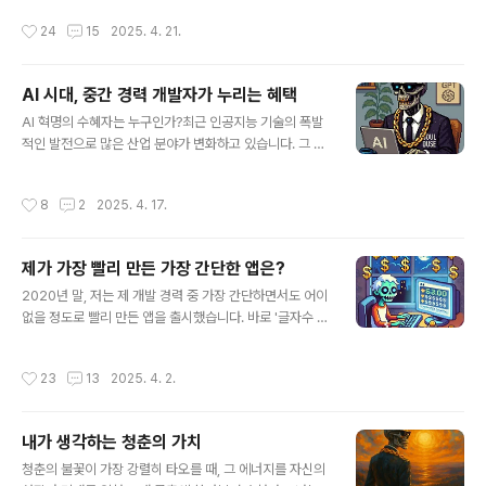
자 중 요즘 가장 주목받는 피터 레벨스의 경험까지 더해보
고, 그것을 완벽하게 구현합니다. 저는 수많은 앱 개발 과정
작성시간
24
15
2025. 4. 21.
니, 제 자신의 이야기와 놀랍도록 비슷한 ..
과 여러 번의 실패를 통해 효율적인 앱 개발 방식을 터득하
게 되었습니다. 오늘은 그 경험을 바탕으로 한 6단계 앱 개
발 전략을 공유하고자 합니다.효과적인 앱 개발의 6단계
AI 시대, 중간 경력 개발자가 누리는 혜택
전략1. 핵심 기능 선정하기앱 개발에서 가장 중요한 첫 단
글 내용
계는 바로 핵심 기능을 선정하는 것입니다. 이것은 여러분
AI 혁명의 수혜자는 누구인가?최근 인공지능 기술의 폭발
의 앱이 해결하고자 하는 단 하나의 핵심 문제가 무엇인지
적인 발전으로 많은 산업 분야가 변화하고 있습니다. 그 중
명확하게 정의하는 과정입니다.많은 개발자들이 처음부터
에서도 소프트웨어 개발 분야는 AI 기술을 통해 생산성과
다양한 기능을 담은 "올인원" 앱을 만들고 싶어 합니다. 하
창의성이 크게 향상되고 있죠. 하지만 이런 AI 혁명의 혜택
작성시간
8
2
2025. 4. 17.
지만 이런 접근법은 대부분 실패로 이..
을 모든 개발자가 동등하게 누리고 있을까요?작년 말 퇴사
한 5년 차 데이터 엔지니어의 글에 따르면, "AI의 가장 큰
수혜자는 회사 밖의 미드레벨 개발자"라고 합니다. 이는 회
제가 가장 빨리 만든 가장 간단한 앱은?
사 내부에서는 보안 이슈로 AI 도입이 더디고, 경력 측면에
글 내용
서는 초보자는 어떤 질문을 해야 할지 모르며, 시니어 개발
2020년 말, 저는 제 개발 경력 중 가장 간단하면서도 어이
자는 기존 관습에 얽매여 변화 수용 속도가 느리기 때문입
없을 정도로 빨리 만든 앱을 출시했습니다. 바로 '글자수 세
니다. 미드레벨 개발자는 이 둘의 장점을 모두 갖추고 있어
기' 앱이었죠.기획부터 개발, 배포까지 총 1시간이 채 걸리
AI를 효과적으로 활용할 수 있는 최적의 위치에 있다는 것
지 않았습니다. 개발 시간만 놓고 보면 20분도 채 걸리지
작성시간
23
13
2025. 4. 2.
이죠.저 또한 이런 ..
않았어요. 정말 단순한 기능이었지만, 누군가에게는 필요
한 도구였나 봅니다. 이 작은 앱은 약 4년 동안 하루 $0.1~
0.2의 수익을 꾸준히 가져다 주었습니다. 많은 금액은 아
내가 생각하는 청춘의 가치
니었지만, 단 1시간의 투자로 4년간 지속적인 패시브 인컴
글 내용
을 창출했다는 점이 의미가 있었습니다. 단일 앱의 수익만
청춘의 불꽃이 가장 강렬히 타오를 때, 그 에너지를 자신의