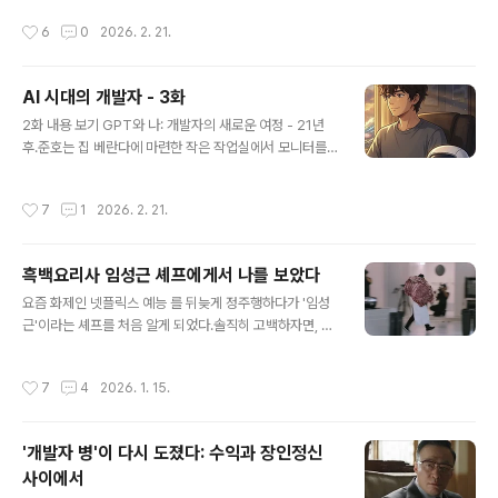
약 21만 줄전체 파일 약 2,400개RE..
었던 그 좁은 환경 탓이었을까. 아니면 서로가 선택한 삶의 방식이 너무 달라져 버린
작성시간
6
0
2026. 2. 21.
탓일까. 어느 순간부터 나는 고향 친구들과 대화의 결이 어긋나기 시작했다. 만나면
주로 공장 3교대나 지게차와 같은 이야기를 하는데, 내 생활과는 너무 달라 깊이 공
감하기가 어렵다. 포항이란 동네 특성상 부모님 세대부터 포스코나 하청업체에서 일
AI 시대의 개발자 - 3화
하시는 분들이 많았고, 자연스레 내 친구들의 최종 목표 역시 포스코 입사였다. 반면
글 내용
나는 친구들 사이에서 거의 유일하게 개인사업자의 ..
2화 내용 보기 GPT와 나: 개발자의 새로운 여정 - 21년
후.준호는 집 베란다에 마련한 작은 작업실에서 모니터를
응시하고 있었다. 창밖으로 보이는 도시의 전경이 석양에
물들어 있었다. 그의 세 번째 앱 '크리에이티브 마인드'가
작성시간
7
1
2026. 2. 21.
드디어 완성 단soulduse.tistory.com 2년 후.준호는 제
주도의 한 펜션에서 눈을 떴다. 창문 너머로 한라산이 아침
안개에 싸여 있었다. 옆에서는 아내 수진이 아직 잠들어 있
흑백요리사 임성근 셰프에게서 나를 보았다
었고, 거실에서는 다섯 살 딸 하은이가 뭔가를 중얼거리며
글 내용
그림을 그리고 있는 소리가 들렸다."아빠, 이거 봐! 로봇이
요즘 화제인 넷플릭스 예능 를 뒤늦게 정주행하다가 '임성
꽃을 주는 거야."준호는 하은이의 그림을 보며 웃었다. 네모
근'이라는 셰프를 처음 알게 되었다.솔직히 고백하자면, 첫
난 로봇이 빨간 꽃을 들고 있는 그림이었다. 아이의 눈에 AI
인상은 그리 좋지 않았다. 화려한 언변과 제스처, 어딘가 모
는 아직 친근한 로봇일 뿐이었다."예쁘다, 하은아."그는..
르게 풍기는 분위기가 실력보다는 말빨로 승부하는 소위
작성시간
7
4
2026. 1. 15.
'사짜' 느낌이 났기 때문이다. "그냥 방송 재미있게 하는 캐
릭터 하나 나왔구나" 하고 가볍게 넘겼다.그런데 회차를 거
듭하며 그가 미션에 임하는 태도와 요리하는 과정을 지켜
'개발자 병'이 다시 도졌다: 수익과 장인정신
보다 보니, 묘한 기시감이 들기 시작했다. 그리고 어느 순간
사이에서
무릎을 쳤다."이 사람, 나랑 너무 닮았는데?"요리와 개발,
글 내용