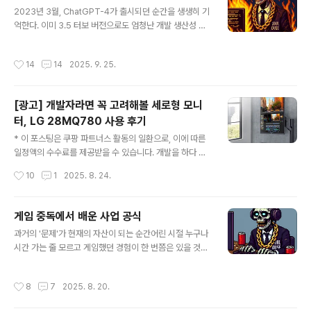
글 내용
잡으려면 꾸준함이 받쳐줘야 합니다.간단한 수학으로 설명해볼게요...
2023년 3월, ChatGPT-4가 출시되던 순간을 생생히 기
억한다. 이미 3.5 터보 버전으로도 엄청난 개발 생산성 증
가를 체감하고 있었지만, 4버전을 처음 사용했을 때의 충
격은 말로 표현하기 어려웠다. 당시 회사에서 AI를 업무에
작성시간
14
14
2025. 9. 25.
적극 활용하는 것은 아직 어색하고 익숙하지 않은 분위기
였다. 나를 포함해 소수의 동료들만이 개인 비용으로 GPT
유료 구독을 결제하며 업무에 사용하고 있었다.하지만 사
[광고] 개발자라면 꼭 고려해볼 세로형 모니
용할수록 놀라운 변화를 경험했다:그동안 업무의 병목이
터, LG 28MQ780 사용 후기
되었던 부분들이 금세 해결되었다코드 리뷰 시 동료들의
글 내용
코드를 복사하고 전반적인 맥락을 설명하면 유용한 개선점
* 이 포스팅은 쿠팡 파트너스 활동의 일환으로, 이에 따른
을 정확히 짚어주었다이해하지 못하는 복잡한 개념들을 친
일정액의 수수료를 제공받을 수 있습니다. 개발을 하다 보
절하고 명확하게 설명해주었다결과적으로 업무 전반의 퍼
면 모니터 선택이 생각보다 중요하다는 것을 깨닫게 됩니
작성시간
10
1
2025. 8. 24.
포먼스가 향상되고 시간 절약 효과가 대폭 이..
다. 특히 코딩을 할 때는 가로보다는 세로로 긴 코드를 볼
일이 훨씬 많죠. 일반적인 와이드 모니터를 세로로 돌려서
사용해본 경험이 있으시다면, 좌우 공간이 부족해서 답답
게임 중독에서 배운 사업 공식
함을 느꼈을 것입니다.왜 세로형 모니터를 선택했을까?프
글 내용
과거의 '문제'가 현재의 자산이 되는 순간어린 시절 누구나
로그래밍을 하면서 가장 불편했던 점은 코드의 전체 구조
시간 가는 줄 모르고 게임했던 경험이 한 번쯤은 있을 것이
를 한눈에 보기 어렵다는 것이었습니다. 함수나 클래스가
다. 하지만 나의 경우는 조금 달랐다. 10대부터 20대 중반
길어질수록 스크롤을 계속 움직여야 했고, 이는 작업 효율
까지 말 그대로 게임 폐인으로 살았다.거의 하루 최소 4시
성을 떨어뜨렸습니다.세로형 모니터는 이런 문제를 자연스
작성시간
8
7
2025. 8. 20.
간에서 많게는 12시간씩은 매일 게임을 했던 것 같다.(높은
럽게 해결해줍니다. 더 많은 줄의 코드를 동시에 볼 수 있어
빈도로 주말에는 밤을 세워 게임을 했었다.) 그로 인해 부모
전체적인 코드 흐름을 파악하기 쉬워집니다...