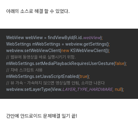
아래의 소스로 해결 할 수 있었다.
WebView webView = findViewById(R.id.
webView
)
;
WebSettings mWebSettings = webview.getSettings()
;
webview.setWebViewClient(
new 
KSWebViewClient())
;
// 웹뷰에 동영상을 바로 실행시키기 위함.
mWebSettings.setMediaPlaybackRequiresUserGesture(
false
)
;
// 자바 스크립트 사용
mWebSettings.setJavaScriptEnabled(
true
)
;
// 뷰 가속 - 가속하지 않으면 영상실행 안됨, 소리만 나온다
webview.setLayerType(View.
LAYER_TYPE_HARDWARE
, null
)
;
간만에 안드로이드 문제해결 일기 끝!