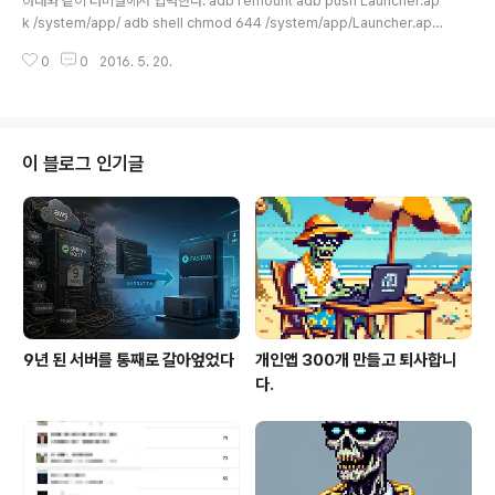
아래와 같이 터미널에서 입력한다. adb remount adb push Launcher.ap
k /system/app/ adb shell chmod 644 /system/app/Launcher.apk
adb reboot
0
0
2016. 5. 20.
이 블로그 인기글
9년 된 서버를 통째로 갈아엎었다
개인앱 300개 만들고 퇴사합니
다.