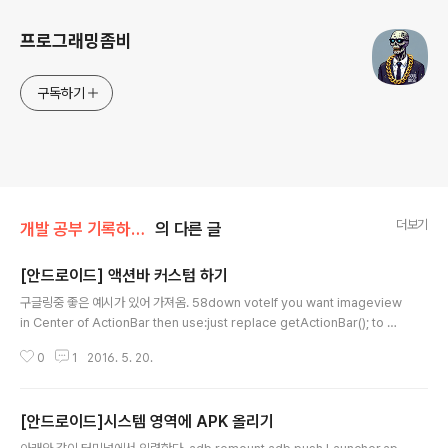
프로그래밍좀비
구독하기
더보기
개발 공부 기록하기/- Android
의 다른 글
[안드로이드] 액션바 커스텀 하기
글 내용
구글링중 좋은 예시가 있어 가져옴. 58down voteIf you want imageview
in Center of ActionBar then use:just replace getActionBar(); to ge
tSupportActionBar(); in below codepublic void onCreate(Bundle
0
1
2016. 5. 20.
savedInstanceState) { super.onCreate(savedInstanceState); set
ContentView(R.layout.activity_main); final ActionBar actionBar = g
etActionBar(); actionBar.setCustomView(R.layout.actionbar_custo
[안드로이드]시스템 영역에 APK 올리기
m_view_home); actionBar.set..
글 내용