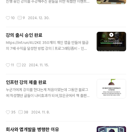
봤을 때는 보잘것없어 보일 수 있습니다. 하지만 이런 작은
진행 중인 강의를 수강해주신 분들을 위한 특별한 이벤트
프로젝트들이 모여 결국 저는 회사를 떠나 경제적 자립을
를 준비했습니다. 많은 분들이 강의를 통해 함께 성장해 나
이룰 수 있었습니다. 이 경험을 통해 깨달은 것은, 거창한
가는 모습을 보며, 감사한 마음을 이벤트로 표현하고 싶었
작성시간
10
9
2024. 12. 30.
아이디어보다..
습니다. 개발자의 생산성과 편의성을 높여주는 제가 실제
로 애용하는 장비들을 경품으로 준비했어요. 현재 수강생
리뷰가 22개 정도인데 비해 경품이 무려 28개나 준비되어
강의 출시 승인 완료
있어서, 참여하시면 당첨 확률이 꽤 높답니다! 😊 📅 이벤
글 내용
트 일정참여 기간: 2024년 12월 30일 ~ 2025년 1월 15
https://inf.run/4U2KE 350개의 개인 앱을 만들어 월급
일당첨자 발표: 2025년 1월 16일 🎁 준비된 경품 개발
의 7배 수익을 달성한 방법 강의 | 프로그래밍좀비 - 인프
생산성 부스터 아이템 1명 - LG전자 SDQHD 듀얼업 모
런프로그래밍좀비 | 350개의 앱을 통해 월급의 2~7배를
니터, 70.1cm, 28MQ7801명 - 칼디짓 CalDigit ..
벌게 된 7년간의 여정과 노하우를 모두 담았습니다. 이제
작성시간
11
22
2024. 11. 15.
는 당신이 그 주인공이 될 차례입니다., 하루 4-5시간만 자
면서 350개의 앱을 만들어월www.inflearn.com인생 첫
강의 오픈했습니다. 부족한 부분, 추가로 설명이 필요한 부
인프런 강의 제출 완료
분 가감없이 말씀해주시면 하나씩 채워서 완성도 높혀 나
글 내용
가는 강의 만들어 보겠습니다. 😁많은 관심 부탁드려요!
누군가에게 강의를 한다는게 처음이었는데 그동안 블로그
에 작성했던 글들이 나비효과가 되어,많은곳에서 책 출판,
인터뷰 요청, 온라인 강의 제의, 오프라인 강의 제의등 많은
요청이 왔다. 그동안 회사를 다니며 퇴근 이후에는 앱 개발
작성시간
35
38
2024. 11. 8.
에 몰두하느라 (거의 인생을 갈아넣느라) 주위를 둘러볼 새
도 없었고, 내 머릿속은 오로지어떤 앱을 만들지?어떻게 돈
을 더 벌 수 있을까?앱 개발 너무 재미있다.집 가서 코딩해
회사와 앱개발을 병행한 이유
야지.위와 같은 생각들로 가득 차 있었던것 같다. 온라인 강