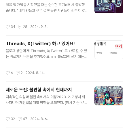
글 내용
의 제의가 와서 처음에는 개인앱 개발에 방해가 될 것 같아,
처음 앱 개발을 시작했을 때는 순수한 호기심에서 출발했
고민을 참 많이 했다.한참 고민을 하다, 나의 경험과 지식을
습니다. "내가 만들고 싶은 걸 만들면 사람들이 써주지 않
누군가에게 단한번도 상세하게 설명해본적이 없다는 생각
을까? 재미있을 것 같은데."라는 생각으로 시작한 것이죠.
이 들었고이참에 한번 내 머릿속에 복잡하게 얽혀 있는 생
첫번째 앱을 출시하고 난 뒤 수익이 거의 없다 시피한 상태
작성시간
34
28
2024. 9. 3.
각과 노하우들을 한번 싹..
로 꽤나 오랫동안 방치해져 있었는데 Google Ads를 통
해 앱을 광고도 하고, 커뮤니티에 내가 만든 앱도 홍보하게
되면서 제가 만든 서비스가 조금씩 사용자들의 관심을 얻
Threads, X(Twitter) 하고 있어요!
기 시작했고, 이어서 수익도 발생하기 시작했습니다. 이 경
글 내용
험은 제게 큰 자신감과 동기부여가 되었고, 회사 생활과 앱
블로그 상단에 제 Threads, X(Twitter) 로 바로 갈 수 있
개발을 병행하게 된 결정적인 계기가 되었습니다. 회사 생
는 바로가기 버튼을 추가했어요 ㅎㅎ 블로그에 쓰기에는
활을 하면서 느낀 연봉 상승의 한계 또한 앱 개발에 더욱 집
조금 애매한 작은 단위의 글들은 위에서 남기고 있어서 혹
중하게 된 주요 이유였습니다. 예를들어 연봉 5000만원을
시나 저에 대해 궁금하신분이 있다면 팔로우 해주세요
작성시간
6
2
2024. 8. 14.
받는 직장인이 10% 인..
🥰 요즘 일이 많아져서 블로그를 많이 작성하지는 못하고
있지만 틈틈히 좋은글 많이 쓸 수 있도록 노력하겠습니
다 감사합니다 🥰🥰
새로운 도전: 불안함 속에서 현재까지
글 내용
지속적인 의심과 불안 속에서의 여정2023. 2. 7 당시 회
사다니며 개인앱을 개발 병행을 오래했다. (당시 기준 약 5
년 가량)대부분의 주변 개발자들은 좋은 회사 취직하기 위
해 또는 몸 값을 올리기 위해 알고리즘 공부와 기술스택 학
작성시간
32
47
2024. 8. 6.
습등에 노력을 하는 분들이 대부분 이었는데 나혼자 푼돈
을 벌어보기 위해 실력쌓기나 이직 준비는 제쳐두고 잘될