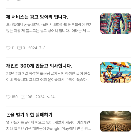
운 전략..
제 서비스는 광고 덩어리 입니다.
글 내용
모바일에서 폰을 보거나 웹에서 보더라도 애드블락이 있지
않는 이상 제 블로그는 광고 덩어리 입니다. 아래는 제 블
로그 광고 설정입니다. 네 맞습니다. 모든 영역에 모든 광고
를 켜두었습니다. 하지만 제 블로그에는 광고가 너무 많아
작성시간
11
3
2024. 7. 3.
서 불편하다. 와 같은 불평은 단한번도 없었습니다. 왜 아무
도 불평이 없는걸까요? (물론 요즘 애드블락을 많이 써서
그럴수도 있겠지만) 제 생각에는 만약 제가 작성한 포스팅
개인앱 300개 만들고 퇴사합니다.
이 아무런 가치가 없는 내용을 담고있거나, 도움이 전혀 되
글 내용
지 않음에도 불구하고 광고만 덕지덕지 있었다면 아마도
23년 2월 7일 작성한 포스팅 끝자락에 작성한 글이 현실
댓글이나 좋아요도 없었을테고 더 나아가서 광고를 많이
이 되었습니다. 그리고 어찌 운이좋아서 수익이 폭증하
한다며 욕하시는 분들도 분명 있었을 겁니다. 제 개인앱들
게 되면 웃으며 회사를 졸업하는 시기가 더 빨라질수도 있
도 마찬가지 입니다.제 생각에는 전면광고 + 배너 광고 +
지 않을까? 이러한 다양한 생각과 부분들이 내가 앱 개발
작성시간
180
108
2024. 6. 14.
네이티브 광고까지 여기저기 많이 ..
을 하는 이유이기도 하다. 지난 6년 동안 개인앱 개발에
몰두한 끝에 마침내 퇴사를 결심하고 실행하게 되었습니
다. 처음에는 그저 취미 + 부가 수익을 만들기 위한 정도로
돈을 벌기 위한 실패하기
시작한 일이었지만, 지금은 제 인생을 바꿔놓은 중요한 여
글 내용
정이 되었습니다. 이 글에서는 개인앱 개발을 시작하게 된
앱 만들기를 6년째 해오고 있다. 개발자 계정이 여러개인
계기, 과정에서의 경험, 그리고 최종적으로 퇴사에 이르게
지라 일부만 검색 해봤는데 Google Play에서 받은 경고
된 이야기를 나누고자 합니다. 앱 개발에 뛰어들게 된 계기
메일만 200개가 넘었다. 특정 키워드로만 검색 해서 그렇