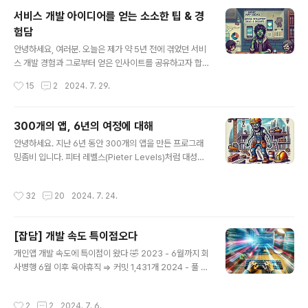
지 안될지도 모르는 앱개발에 몰두해있었다. 가슴속 깊은
서비스 개발 아이디어를 얻는 소소한 팁 & 경
곳에서 아래와 같은 생각들을 늘 머릿속에 달고 살았었던
험담
것 같다.- 내가 정말 이러고 있어도 되는게 맞나? - 내가 이
글 내용
걸 하고 있는게 나중에 정말 후회할 짓을 하고 있지는 않는
안녕하세요, 여러분. 오늘은 제가 약 5년 전에 겪었던 서비
걸까? - 이대로 괜찮은걸까? 남들은 다 좋은 회사로 이직
스 개발 경험과 그로부터 얻은 인사이트를 공유하고자 합
하고, 나보다 실력 좋은 개발자가 되어 몸값을 올리고 다들
니다. 이 이야기가 서비스를 개발하고 싶지만 아이디어를
작성시간
15
2
2024. 7. 29.
사회가 원하는 목표를 ..
찾는 데 어려움을 겪고 계신 분들께 조금이나마 도움이 되
길 바랍니다. 아이디어의 시작: 주변 사람의 불편함에서 출
발하기약 5년 전, "어떤 앱을 만들어볼까?" 고민하던 중 문
300개의 앱, 6년의 여정에 대해
득 아내가 이커머스 운영 초기에 겪었던 어려움들이 떠올
글 내용
안녕하세요. 지난 6년 동안 300개의 앱을 만든 프로그래
랐습니다. 그래서 저는 아내에게 물어봤죠."쇼핑몰 운영하
밍좀비 입니다. 피터 레벨스(Pieter Levels)처럼 대성공
면서 어떤 게 제일 불편해?"이렇게 얻은 정보를 바탕으로,
을 거두진 못했지만, 그 과정에서 배운 것들을 나누고 싶어
정말 간단한 기능만을 담은 앱을 만들었습니다. 목표는 단
글을 작성합니다.열정과 실패, 그리고 깨달음처음 시작할
하나, 아내의 불편함을 해소해주는 것이었죠. 그리고 그 앱
작성시간
32
20
2024. 7. 24.
때만 해도 저는 꿈에 부풀어 있었습니다. "이거 만들기만
을 그대로 플레이스토어에 올렸습니다.예상 외의 성과: 꾸
하면 꽤 돈 벌 수 있을 것 같은데?", "이거 대박 아이디어인
준한 사용자 증가놀랍게도, 그 이..
데?"라는 생각으로 가득 차 있었죠. 한 서비스에 모든 것을
[잡담] 개발 속도 특이점오다
걸고 6개월, 때로는 1년 가까이 매달렸습니다. 하지만 결과
글 내용
는 참담했습니다. 시장은 제가 만든 서비스에 전혀 관심이
개인앱 개발 속도에 특이점이 왔다 🤣 2023 - 6월까지 회
없었던 거죠. 이 실패를 겪고 나서야 저는 뼈아픈 깨달음을
사병행 6월 이후 육아휴직 => 커밋 1,431개 2024 - 풀 육
얻었습니다. "나는 기획력이 뛰어나지 않다." 이 자기 객관
아휴직 이후 퇴사 => 커밋 1,431개 우연히 깃헙보다가 커
화의 순간이 제 접근 방식을 완전히 바꿔놓았습니다.새로
밋갯수가 같아서 신기해서 올려봅니다 🤣🤣🤣🤣
작성시간
2
2
2024. 7. 6.