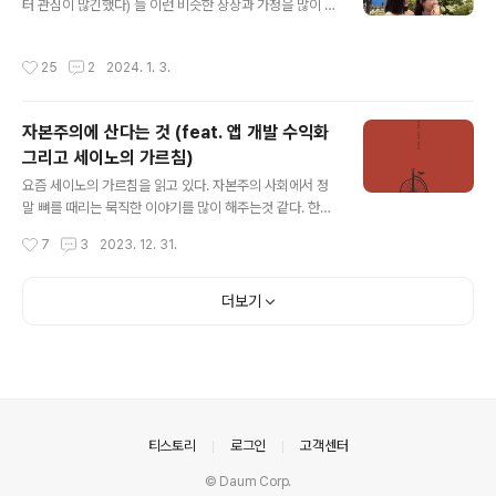
터 관심이 많긴했다) 늘 이런 비슷한 상상과 가정을 많이 하
s://soulduse.tistory.com/111 ChatGPT API를 활용
고 살았는데 ex) 내가 월급이 300 만원인데.. 서울 아파트
한 앱 수익 공개(약 한달 정도 경과) 얼마전 ChatGPT AP
가 10억이라고 치면 얼마나 모아야 집을 살 수 있지? 어디
I를 활용한 앱을 출 soulduse.tistory.com 1. ChatGP
작성시간
25
2
2024. 1. 3.
보자... (10억 / 300만원) / 12개월 = 27년...!? 그럼 내가
T API 발생..
나중에 월급이 올라서 500만원이 되었다고 가정하고 다
시...한번 (10억 / 500만원) /12개월 = 16.6년..?? 😵 그
자본주의에 산다는 것 (feat. 앱 개발 수익화
런데 이것도 한푼도 안쓰고 다 모아야 되는거잖아.. 이번 생
그리고 세이노의 가르침)
은 집사기 글렀다 위와 같이 가정놀이(?)를 하고나면 늘 답
글 내용
답함과 현재 사회에 대한 불만이 물씬물씬 생겨나곤 했었
요즘 세이노의 가르침을 읽고 있다. 자본주의 사회에서 정
는데... 얼마전 요즘 MZ 세대는 월급의 70~80%를 식비
말 뼈를 때리는 묵직한 이야기를 많이 해주는것 같다. 한장
에 사용하고 대부분 다 써버린다는 ..
한장 넘길때마다 내가 자본주의에서 사는 방법은 정말 잘
작성시간
7
3
2023. 12. 31.
못된 점이 많고 고쳐야할 부분도 많구나라는걸 느끼게 되
었다. 그리고 의외로 잘 하고 있는 부분도 있어서 한편으로
뿌듯하기도 했다. 세이노의 가르침에서는 이렇게 이야기
더보기
하고 있는 부분이 있다. 전쟁터에서 휴머니즘을 찾지마라
책에서 나오는 예시를 들자면 전쟁터에서 군인 한명이 경
계하지 않고 나비를 구경하다가 총에 맞아 죽는 이야기가
있는데 이를 빗대에 자본주의에서도 이와 같은 내용을 적
용해서 이야기 하고 있다. (자본주의라는)게임은 이익을 누
가 더 많이 낼 수 있는 구조를 갖추고 있는가 그것뿐이다.
의안내
티스토리
로그인
고객센터
그것 이외에는 고려할 다른 이데올로리가 없다는..
© Daum Corp.