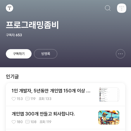
검색하기
티스토리
프로그래밍좀비
구독자
653
구독하기
방명록
신고하기 레이어
열기
인기글
1인 개발자, 5년동안 개인앱 150개 이상 만
들기
153
119
조회
133
개인앱 300개 만들고 퇴사합니다.
180
108
조회
119