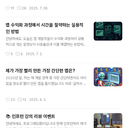
약 21만 줄전체 파일 약 2,400개RE..
하면 충분히 달성할 수 있다는 것이었습니다. 물론 처음에
작성시간
19
28
2025. 7. 28.
는 전혀 감이 없어서 힘들었지만요.많은 사람들이 "열심히
만들었는데 하루에 고작 $1밖에 못 벌어?"라며 포기할 수
도 있었겠지만, 저는 오히려 반대로 생각했습니다."이런 식
앱 수익화 과정에서 시간을 절약하는 실용적
으로 비슷한 노력을 들여 앱 100개를 만들면 하루 $100
인 방법
을 벌 수 있지 않을까?"이미 하루 $1은 벌어봤기 때문에 그
글 내용
목표가 그리 어렵게 느껴지지 않았습니다. 그래서 묵묵히
안녕하세요. 오늘은 앱 개발자들이 수익화 과정에서 공통
몇 년 동안 실행에 옮겼습니다.예상과 다른 결과들100개
적으로 겪는 운영상의 비효율성과 이를 해결하는 방법에
의 앱을 만들어가면서 겪은 경험을 돌이켜보면 정말 다양
대해 이야기해보려고 합니다.최근 Google Ads 관련해
작성시간
5
6
2025. 7. 2.
했습니다.실제로 하루..
서 "광고를 하는게 어렵다", "효율이 안나오는것 같다", "내
돈이 들어가니 보수적으로 접근하게 된다"와 같은 이야기
를 자주 접하게 되었는데요, 아마 많은 분들이 비슷한 고민
제가 가장 빨리 만든 가장 간단한 앱은?
을 하고 계실 것 같습니다.실제 앱 수익화 과정에서 마주하
글 내용
2020년 말, 저는 제 개발 경력 중 가장 간단하면서도 어이
는 현실적인 문제들수익 파악의 어려움과 그로 인한 불안
없을 정도로 빨리 만든 앱을 출시했습니다. 바로 '글자수 세
감대부분의 앱 개발자들이 애드몹 수익 페이지와 Google
기' 앱이었죠.기획부터 개발, 배포까지 총 1시간이 채 걸리
Ads 광고비 페이지를 별도로 확인해야 하는 상황입니다.
지 않았습니다. 개발 시간만 놓고 보면 20분도 채 걸리지
애드몹 수익은 달러로, 광고비는 원화로 표시되어 실제 순
작성시간
23
13
2025. 4. 2.
않았어요. 정말 단순한 기능이었지만, 누군가에게는 필요
수익을 파악하기 위해서는 매번 환율 계산과 수기 계산이
한 도구였나 봅니다. 이 작은 앱은 약 4년 동안 하루 $0.1~
필요합니다.이런 번거로운 과정 때문..
0.2의 수익을 꾸준히 가져다 주었습니다. 많은 금액은 아
📚 인프런 강의 리뷰 이벤트
니었지만, 단 1시간의 투자로 4년간 지속적인 패시브 인컴
글 내용
을 창출했다는 점이 의미가 있었습니다. 단일 앱의 수익만
안녕하세요, 프로그래밍좀비입니다! 현재 인프런에서 제가