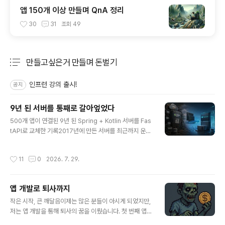
앱 150개 이상 만들며 QnA 정리
30
31
조회
49
만들고싶은거 만들며 돈벌기
분류 전체보기
주요 글 목록
인프런 강의 출시!
공지
9년 된 서버를 통째로 갈아엎었다
글 내용
500개 앱이 연결된 9년 된 Spring + Kotlin 서버를 Fas
tAPI로 교체한 기록2017년에 만든 서버를 최근까지 운영
해왔습니다.당시에는 Kotlin과 Spring Boot가 제가 가장
익숙하게 다루던 기술이었고, 안정적인 운영을 위해 EC2,
작성시간
11
0
2026. 7. 29.
RDS, SQS, S3 등 AWS의 여러 서비스를 함께 사용했습
니다.처음부터 거대한 서버를 만들 계획은 아니었습니다.
앱이 하나씩 늘어날 때마다 필요한 API를 추가했고, 데이
앱 개발로 퇴사까지
터 처리와 외부 연동, 배치 작업, 실시간 기능이 하나씩 붙
글 내용
었습니다. 그렇게 9년이 흐르는 동안 제가 만들어 출시한
작은 시작, 큰 깨달음이제는 많은 분들이 아시게 되었지만,
500개가 넘는 앱이 모두 이 서버 하나를 바라보게 됐습니
저는 앱 개발을 통해 퇴사의 꿈을 이뤘습니다. 첫 번째 앱을
다.서버의 규모도 상당히 커졌습니다.Kotlin·Spring 코드
출시한 후 깨달은 것은 하루 $1 정도의 수익은 조금만 노력