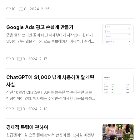
앱 개발은 작은 호기심에서 시작되었습니다. 무엇을 만들
지 아마 더 많으리라.... 다른 계정들도 있으니 아마 몇배는
작성시간
10
8
2024. 2. 25.
면 재미있을까, 어떻게 하면 나와 ..
더 많이 받지 않았을까? 😇 현재는 약 200개가 넘는 앱들
을 만들면서 수없이 많은 정책위반, 각종 제약, 제한들을 겪
었다. 왜 이러한 경고를 받았을까? 정말 수도 없이 많은 사
Google Ads 광고 손쉽게 만들기
유가 있었는데 몇가지 생각나는것들을 적어보자면 - 커뮤
글 내용
니티에 누군가가 19금 사진을 올려서 앱 정지처분 - 사진
앱을 출시 했다면 끝이 아닌 이제부터가 시작입니다. 내가
데이터를 수집하는데 눈에는 작아서 보기도 힘들정도로 작
열심히 만든 앱을 적극적으로 홍보해야지 이제부터 수익화
은 욕설 문구가 사진에 포함되어있는 경우 - 구글 정책 변
를 도모할 수 있기 때문인데요, 주로 광고하는데 많은 비중
경으로 인한 기능 업데이트를 하지 않은 경우 - 누군가의
을 차지하는 Google Ads로 광고 쉽게 만드는 방법을 말
작성시간
8
0
2024. 2. 17.
악의적인 광고 무한..
해보고자 합니다. 우선 Google Ads로 광고를 만들때 가
장 큰 허들이라고 생각되는 부분이 위와 같이 광고 제목, 광
고 설명을 작성하는 것인데 저와 같이 글쓰기에 자신 없으
ChatGPT에 $1,000 넘게 사용하며 알게된
신 분들이라면 은근히 시간도 많이 잡아먹고 귀찮습니다.
사실
그래서 이 창작의 고통과 귀차니즘을 해결하기 위해 Chat
글 내용
GPT를 활용하는 방법을 알려드리겠습니다.(참고로 Chat
작년 10월경 ChatGPT API를 활용한 앱 수익관련 글을
GPT 유료 구독을 해야지만 사용할 수 있습니다) 1. Chat
작성한적이 있다. 당시에는 수익관련 해서만 내용을 작성
GPT GPTs에게 물어보기- 저의 경우 다양한 GPTs를
했는데, 시간이 지나고 앱이 성장함에 따라서 ChatGPT
작성시간
9
8
2024. 2. 13.
만들어두고 사용하..
API 사용도 증가하면서 그만큼 API 사용 비용이 증가하였
다. API를 사용하면서 몇가지 재미있는 사실을 알게 되어
공유차 글을 작성하게 되었다. 앱 수익 공개(약 세달 정도
경제적 독립에 관하여
경과, feat ChatGPT) 지난번 ChatGPT 를 활용한 앱을
글 내용
월급쟁이의 삶 요즘 돈에 관해서 관심이 많다.(사실 예전부
출시하고 한달이 지난 뒤 수익을 공개한적이 있다. http