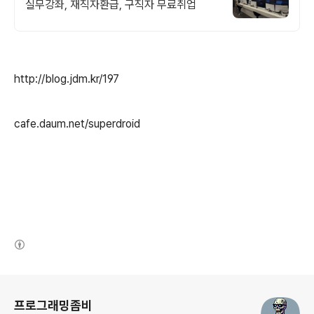
실무강좌, 재직자환급, 구직자 무료취업
http://blog.jdm.kr/197
cafe.daum.net/superdroid
(새창열림)
로그 정보
프로그래밍좀비