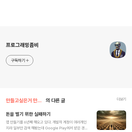
로그 정보
프로그래밍좀비
구독하기
더보기
만들고싶은거 만들며 돈벌기
의 다른 글
돈을 벌기 위한 실패하기
글 내용
앱 만들기를 6년째 해오고 있다. 개발자 계정이 여러개인
지라 일부만 검색 해봤는데 Google Play에서 받은 경고