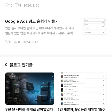
메일만 200개가 넘었다. 특정 키워드로만 검색 해서 그렇
10
8
2024. 2. 25.
지 아마 더 많으리라.... 다른 계정들도 있으니 아마 몇배는
더 많이 받지 않았을까? 😇 현재는 약 200개가 넘는 앱들
을 만들면서 수없이 많은 정책위반, 각종 제약, 제한들을 겪
Google Ads 광고 손쉽게 만들기
었다. 왜 이러한 경고를 받았을까? 정말 수도 없이 많은 사
글 내용
유가 있었는데 몇가지 생각나는것들을 적어보자면 - 커뮤
앱을 출시 했다면 끝이 아닌 이제부터가 시작입니다. 내가
니티에 누군가가 19금 사진을 올려서 앱 정지처분 - 사진
열심히 만든 앱을 적극적으로 홍보해야지 이제부터 수익화
데이터를 수집하는데 눈에는 작아서 보기도 힘들정도로 작
를 도모할 수 있기 때문인데요, 주로 광고하는데 많은 비중
은 욕설 문구가 사진에 포함되어있는 경우 - 구글 정책 변
8
0
2024. 2. 17.
을 차지하는 Google Ads로 광고 쉽게 만드는 방법을 말
경으로 인한 기능 업데이트를 하지 않은 경우 - 누군가의
해보고자 합니다. 우선 Google Ads로 광고를 만들때 가
악의적인 광고 무한..
장 큰 허들이라고 생각되는 부분이 위와 같이 광고 제목, 광
고 설명을 작성하는 것인데 저와 같이 글쓰기에 자신 없으
신 분들이라면 은근히 시간도 많이 잡아먹고 귀찮습니다.
이 블로그 인기글
그래서 이 창작의 고통과 귀차니즘을 해결하기 위해 Chat
GPT를 활용하는 방법을 알려드리겠습니다.(참고로 Chat
GPT 유료 구독을 해야지만 사용할 수 있습니다) 1. Chat
GPT GPTs에게 물어보기- 저의 경우 다양한 GPTs를
만들어두고 사용하..
9년 된 서버를 통째로 갈아엎었다
1인 개발자, 5년동안 개인앱 150