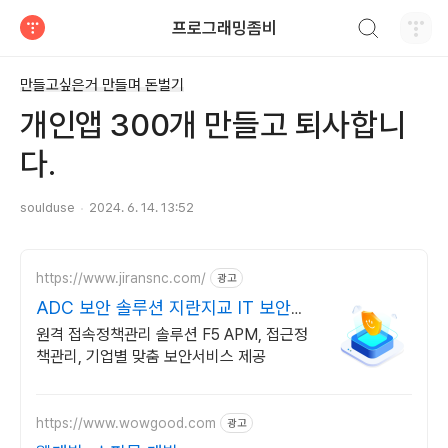
검색하기
프로그래밍좀비
티스토리
만들고싶은거 만들며 돈벌기
개인앱 300개 만들고 퇴사합니
다.
soulduse
2024. 6. 14. 13:52
https://www.jiransnc.com/
광고
ADC 보안 솔루션 지란지교 IT 보안솔
루션 전문기업
원격 접속정책관리 솔루션 F5 APM, 접근정
책관리, 기업별 맞춤 보안서비스 제공
https://www.wowgood.com
광고